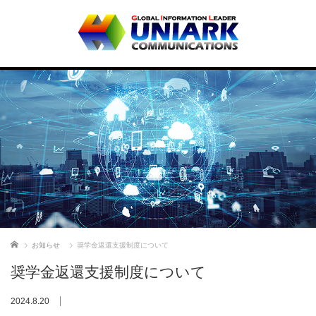
ホーム
お知らせ
奨学⾦返還⽀援制度について
奨学⾦返還⽀援制度について
2024.8.20