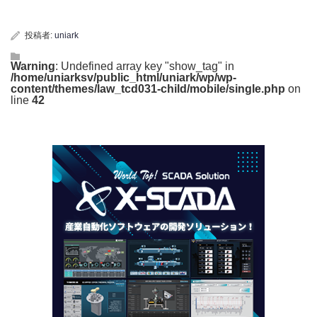
投稿者:
uniark
Warning
: Undefined array key "show_tag" in
/home/uniarksv/public_html/uniark/wp/wp-
content/themes/law_tcd031-child/mobile/single.php
on
line
42